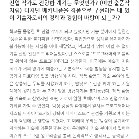
전업 작가로 전향한 계기는 무엇인가? (이번 출품작
처럼) 디지털 메커니즘을 작품으로 구현하는 데 있
어 기술자로서의 경력과 경험이 바탕이 되는가?
학교를 졸업한 후 전업 작가가 되고 싶었지만 기술 분야에서 일한건
‘생존을 위한 불가피한 선택’이었다. 작업만으로 생계를 유지하기가
불가능하다는 사실을 이내 깨달았고, 먹고살기 위해 어쩔 수 없이
기술·산업 전선으로 뛰어들었다. 난 스스로를 ‘프로그래머라고 불리
길 원하지 않는 프로그래머’라고 생각한다. 영국에는 예술가 지원
체계가 거의 없기에 예술가는 기본적으로 작품 활동을 유지할 돈이
있거나 파트타임 일을 병행해야 한다. 작품 활동과 기술 분야의 일
은 상충되는 두뇌를 사용해야 하고, 밤낮으로 신경 써야 하는 지원
계약에 걸려 있어 두 가지 일을 병행하기는 불가능했다. 작품 활동
을 계속하고 싶었지만 30년 가까이 일한 후에야 비로소 전업작가의
기회를 가질 수 있었다. 남성 중심의 환경에서 일하는 프로그래머나
시스템 디자이너로서의 경력이 페미니스트적 관점을 키웠으며 이는
나의 작업에 큰 영향을 끼쳤다. 또 미래의 우리는 ‘남성이 설계하고
지배하는 기술에 의존한다’는 것이 우려됐다. 기술 분야에서 일하며
이슈와 프로그램 알고리즘을 통해 논리적으로 생각하는 능력을 키