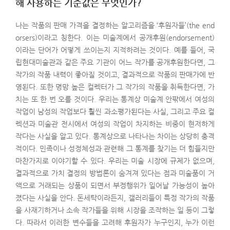
해 사용하는 기준값은 무엇인가?
나는 작품의 판매 가격을 결정하는 알고리즘을 ‘후원자들’(the end
orsers)이라고 칭한다. 이는 미술계에서 공개후원(endorsement)
이라는 단어가 어떻게 쓰이는지 지적하려는 것이다. 예를 들어, 국
립현대미술관과 같은 주요 기관이 어느 작가를 공개후원한다면, 그
작가의 작품 내력이 좋아질 것이고, 결과적으로 작품의 판매가에 반
영된다. 또한 명망 높은 컬렉터가 그 작가의 작품을 취득한다면, 가
치는 또 한 번 오를 것이다. 우리는 통계상 미술계 안팎에서 여성의
작업이 남성의 작업보다 훨씬 과소평가된다는 사실, 그리고 주요 컬
렉션과 미술관 전시에서 여성의 작업이 차지하는 비중이 현저하게
작다는 사실을 알고 있다. 통계상으로 나타나는 차이는 상당히 충격
적이다. 민족이나 성정체성과 관련해 그 통계를 찾기는 더 힘들지만
마찬가지로 이야기할 수 있다. 우리는 미술 시장에 규제가 없으며,
결과적으로 가치 결정의 방법론이 숨겨져 있다는 점과 미술품이 거
액으로 거래되는 상품이 되면서 부정행위가 일어날 가능성이 높아
졌다는 사실을 안다. 돈세탁이라든지, 갤러리들이 특정 작가의 작품
을 사재기하거나 소속 작가들을 위해 시장을 조작하는 일 등이 그렇
다. 따라서 이러한 변수들을 고려해 후원자가 누구인지, 누가 이런