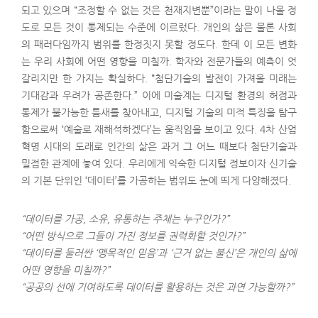
되고 있으며 “조정할 수 없는 것은 천재지변뿐”이라는 말이 나올 정
도로 모든 것이 통제되는 수준에 이르렀다. 개인의 삶은 물론 사회
의 패러다임까지 범위를 한정짓지 못할 정도다. 한데 이 모든 변화
는 우리 사회에 어떤 영향을 미칠까. 학자와 전문가들의 예측이 엇
갈리지만 한 가지는 확실하다. “첨단기술의 발전이 가져올 미래는
기대감과 우려가 공존한다.” 이에 미술계는 디지털 환경의 허점과
통제가 불가능한 틈새를 찾아내고, 디지털 기술의 미적 특징을 탐구
함으로써 ‘예술로 재해석하겠다’는 움직임을 보이고 있다. 4차 산업
혁명 시대의 도래로 인간의 삶은 과거 그 어느 때보다 첨단기술과
밀접한 관계에 놓여 있다. 우리에게 익숙한 디지털 정보이자 신기술
의 기본 단위인 ‘데이터’를 가공하는 범위도 눈에 띄게 다양해졌다.
“데이터를 가공, 소유, 유통하는 주체는 누구인가?”
“어떤 방식으로 그들이 가진 정보를 권력화할 것인가?”
“데이터를 둘러싼 ‘맹목적인 믿음’과 ‘근거 없는 불신’은 개인의 삶에
어떤 영향을 미칠까?”
“공공의 선에 기여하도록 데이터를 활용하는 것은 과연 가능할까?”