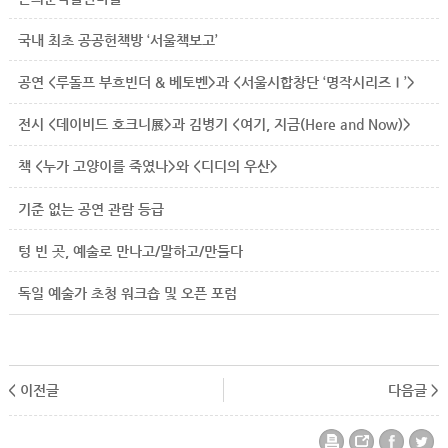
국내 최초 공공헌책방 ‘서울책보고’
공연 <루돌프 부흐빈더 & 베토벤>과 <서울시합창단 ‘명작시리즈Ⅰ’>
전시 <데이비드 호크니展>과 김병기 <여기, 지금(Here and Now)>
책 <누가 고양이를 죽였나>와 <디디의 우산>
기준 없는 공연 관람 등급
텅 빈 곳, 예술로 만나고/말하고/만들다
독일 예술가 초청 워크숍 및 오픈 포럼
< 이전글
다음글 >