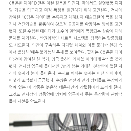
<불온한 데이터>전은 이런 질문을 던진다. 앞에서도 설명했듯 디지
털 기술을 탐구하고 미적 특징을 발견하기 위해 고민한다. 전시에
참여한 10팀은 데이터를 분류하고 체계화해 예술표현의 폭을 넓히
거나 첨단기술을 활용하여 창조적 공공재를 확장하는 방식을 고민
했다. 또한 수집된 데이터가 소수의 권력에게 독점되는 상황에 대해
문제를 제기한다. 반권위적인 새로운 시스템을 탐색하는 탈중앙화
도 시도한다. 인간이 구축해온 디지털 체계와 이를 둘러싼 환경 속
에서 발생한 ‘예측 불가능한 틈새’를 보여준다. 필자는 <불온한 데이
터>전에 참여한 한 작가, 영국 출신의 레이첼 아라에게 관심을 갖게
됐다. 전시장 입구에 들어서면 7m가 넘는 거대한 전광판에 열한 자
리의 숫자가 눈에 들어온다. 수시로 바뀌는 숫자는 어떤 의미이며,
어떻게 조작될지 궁금했다. 수많은 전선과 전기 장치들로 복잡하게
엉켜 있는 이 작품은 붉은색 네온사인의 강렬함마저 느끼게 한다.
그것도 전시장의 정중앙에 위치해 입구에서 주는 웅장함이 관람객
들의 시선을 압도한다.