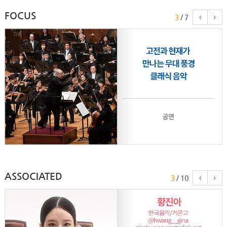
FOCUS
3
/
7
ASSOCIATED
3
/
10