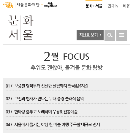
문화+서울
연극in
비유
2
월
FOCUS
추워도 괜찮아, 올겨울 문화 탐방
01 /
보증된 명작부터 신선한 실험까지 연극&뮤지컬
02 /
고전과 현재가 만나는 무대 풍경 클래식 음악
03 /
한바탕 춤추고 노래하며 무용& 전통예술
04 /
서울에서 즐기는 야심 찬 예술 여행 주목할 대규모 전시