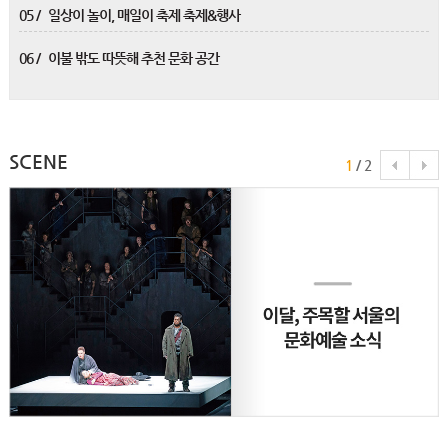
05 /
일상이 놀이, 매일이 축제 축제&행사
06 /
이불 밖도 따뜻해 추천 문화 공간
SCENE
1
/
2