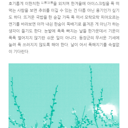
以寒治寒
호기롭게 이한치한
을 외치며 한겨울에 아이스크림을 푹 떠
먹는 사람을 보면 추위를 이길 수 있는 건 다름 아닌 용기인가 싶기
도 하다. 뜨거운 국밥을 한 숟갈 가득 푹 떠서 모락모락 피어오르는
연기를 바라보면 아까 내쉰 한숨이 뚝배기로 옮겨온 게 아닌가 하는
생각이 들기도 한다. 눈밭에 푹푹 빠지는 날들 한가운데서 기운이
푹푹 떨어지지 않기란 쉬운 일이 아니다. 동장군의 무서운 기세에
눌려 푹 쓰러지지 않도록 해야 한다. 날이 어서 푹해지기를 속절없
이 기다린다.