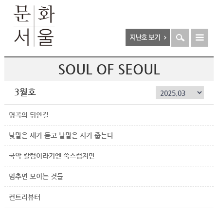
SOUL OF SEOUL
3월호
명곡의 뒤안길
낮말은 새가 듣고 낱말은 시가 줍는다
국악 칼럼이라기엔 쑥스럽지만
멈추면 보이는 것들
컨트리뷰터