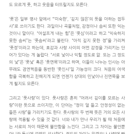
도 모르게 풋, 하고 웃음을 터뜨릴지도 모른다.
‘풋’은 일부 명사 앞에서 “‘미숙한’, ‘깊지 않은’의 뜻을 더하는 접두
사”로 쓰이기도 한다. 과일이나 곡물처럼, 감정이나 솜씨 또한 익는
것이니 말이다. “어설프게 내는 힘”은 ‘풋심’이라고 하고 “익숙하지
못한 솜씨”는 ‘풋솜씨’라고 불린다. “아직 깊지 못한 정”을 가리켜
‘풋정’이라고 하는데, 호감과 사랑 사이의 어떤 감정을 가리키는 단
어가 있다는 게 놀랍다. “서로 낯이나 익힐 정도로 앎. 또는 그 정도
의 낯”은 ‘풋낯’ 혹은 ‘풋면목’이라고 하며, 이들이 나누는 인사는 아
무래도 겸연쩍음을 동반한 ‘풋인사’일 가능성이 크다. 처음의 어색
함을 극복하고 친해지게 되면 언젠가 상대의 민낯이나 진면목을 보
게 될지도 모른다.
그리고 ‘풋사랑’이 있다. 풋사랑은 흔히 “어려서 깊이를 모르는 사
랑”이란 뜻으로 쓰이지만, 이 단어는 “정이 덜 들고 안정성이 없는
들뜬 사랑”을 가리키기도 한다. 풋사랑의 두 번째 뜻은 거의 모든 사
랑에 적용될 수 있을 것 같다. 너와 내가 만나 우리가 될 때 처음에
는 서로의 차이 때문에 불안함을 느낀다. 그리고 그 차이는 불안뿐
아니라 동시에 설렘도 선사한다. 정도의 차이는 있겠으나 사랑에 빠