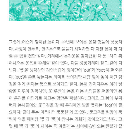
그렇게 어렵게 맞이한 봄이다. 주변에 보이는 온갖 것들이 풋풋하
다. 사방이 연두로, 연초록으로 물들기 시작하면 다 자란 몸이 더 자
랄 수 있을 것만 같다. 거리에서 봄기운을 감지했을 때 풋! 하고 튀
어나오는 웃음을 주체할 길이 없다. 다들 종종거리며 잘도 걸어 다
닌다. ‘풋’을 생각하면 자연스럽게 영어단어 ‘put’과 ‘foot’이 떠오른
다. ‘put’은 주로 놓는다는 의미로 쓰이지만 사람 앞에 놓여 어떤 감
정을 겪게 한다는 뜻으로 쓰이기도 한다. 봄이 가져다주는 여러 상
황을 미루어 짐작하면, 또 주변에 봄을 타는 사람들을 떠올리면 봄
이 우리를 어딘가로 이끄는 것만은 확실하다. 그리고 그 봄에 부지
런히 봄나들이와 꽃구경을 갈 때 우리에겐 발을 뜻하는 ‘foot’이 필
요하다. 길에 두는 마음처럼 풋풋한 게 또 없다. 풋고추를 된장에 푹
찍어 먹을 때처럼 ‘풋’과 ‘푹’이 만나는 기회가 찾아오기도 한다. 그
럴 때 ‘푹’과 ‘풋’의 사이는 꼭 겨울과 봄 사이에 찾아오는 환절기 같