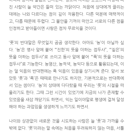
진 사람이 늘 약간은 들떠 있는 까닭이다. 처음에 상대에게 끌리는
데에는 나와 다르다는 점이 깊이 작용한다. 다른 덕분에 매력적이
고, 다름 때문에 두렵다. 그 불안을 기꺼이 떠안고 서로의 다른 점을
인정하고 받아들이면 사랑은 점차 무르익을 것이다.
‘풋’의 반대말은 무엇일지 곰곰 생각한다. 아마도 ‘농’이 아닐까 싶
다. ‘농’은 명사 앞에 붙어 “‘진한’의 뜻을 더하는 접두사”, “‘짙은’의
뜻을 더하는 접두사”로 쓰이고 동사 앞에 붙어 “‘푹’의 뜻을 더하는
접두사”로 기능한다. 농염산, 농적색, 농익다 등으로 활용되는데, 이
는 덜 익음의 반대편에는 푹 익음이 있음을 상기시켜 준다. 앞서 보
았듯 ‘풋’과 ‘푹’은 때때로 만나기도 하지만, 기본적으로는 반대쪽에
서 있는 셈이다. ‘농’의 상태에 다다랐을 때 우리는 ‘풋’의 시절을 떠
올리기도 한다. 그때 그런 시간이 있었기에 지금의 나가 존재할 수
있었음을 새삼 깨닫기도 하면서, 익는 일이야말로 평생에 걸쳐 달성
해야 하는 과업임을 생생하게 느끼기도 하면서.
나이와 상관없이 새로운 것을 시도하는 사람은 늘 ‘풋’과 가까울 수
밖에 없다. ‘풋’이라는 말 속에는 처음을 두려워하지 않는 마음, 서툴