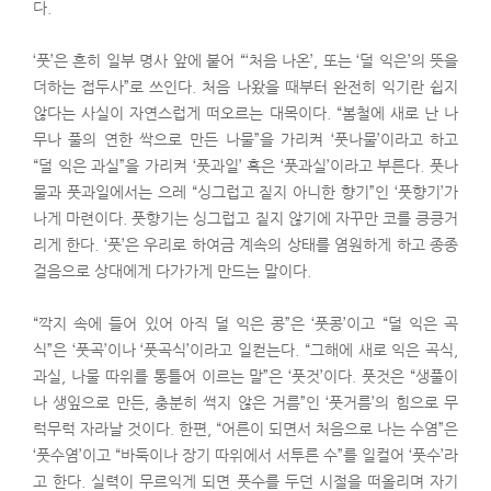
다.
‘풋’은 흔히 일부 명사 앞에 붙어 “‘처음 나온’, 또는 ‘덜 익은’의 뜻을
더하는 접두사”로 쓰인다. 처음 나왔을 때부터 완전히 익기란 쉽지
않다는 사실이 자연스럽게 떠오르는 대목이다. “봄철에 새로 난 나
무나 풀의 연한 싹으로 만든 나물”을 가리켜 ‘풋나물’이라고 하고
“덜 익은 과실”을 가리켜 ‘풋과일’ 혹은 ‘풋과실’이라고 부른다. 풋나
물과 풋과일에서는 으레 “싱그럽고 짙지 아니한 향기”인 ‘풋향기’가
나게 마련이다. 풋향기는 싱그럽고 짙지 않기에 자꾸만 코를 킁킁거
리게 한다. ‘풋’은 우리로 하여금 계속의 상태를 염원하게 하고 종종
걸음으로 상대에게 다가가게 만드는 말이다.
“깍지 속에 들어 있어 아직 덜 익은 콩”은 ‘풋콩’이고 “덜 익은 곡
식”은 ‘풋곡’이나 ‘풋곡식’이라고 일컫는다. “그해에 새로 익은 곡식,
과실, 나물 따위를 통틀어 이르는 말”은 ‘풋것’이다. 풋것은 “생풀이
나 생잎으로 만든, 충분히 썩지 않은 거름”인 ‘풋거름’의 힘으로 무
럭무럭 자라날 것이다. 한편, “어른이 되면서 처음으로 나는 수염”은
‘풋수염’이고 “바둑이나 장기 따위에서 서투른 수”를 일컬어 ‘풋수’라
고 한다. 실력이 무르익게 되면 풋수를 두던 시절을 떠올리며 자기