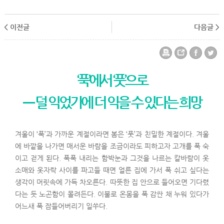
< 이전글
다음글 >
‘푹’에서 ‘풋’으로
― 덜 익었기에 더 익을 수 있다는 희망
겨울이 ‘푹’과 가까운 계절이라면 봄은 ‘풋’과 친밀한 계절이다. 겨울
에 바깥을 나가면 매서운 바람을 조금이라도 피하고자 고개를 푹 숙
이고 걷게 된다. 푹푹 내리는 함박눈과 그것을 나르는 칼바람이 옷
소매와 옷자락 사이를 파고들 때면 얼른 집에 가서 푹 쉬고 싶다는
생각이 머릿속에 가득 차오른다. 따뜻한 집 안으로 들어오면 기다렸
다는 듯 노곤함이 몰려든다. 이불로 온몸을 푹 감싼 채 누워 있다가
어느새 푹 잠들어버리기 일쑤다.