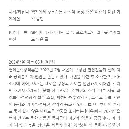
사회/커뮤니
웹진에서 주목하는 사회적 현상 혹은 이슈에 대한 기
케이션
획 칼럼
[비유] 큐레
웹진에 게재된 지난 글 및 프로젝트의 일부를 주제별
이션
로 엮은 글
2024년을 여는 65호 [비유]
연희문학창작촌은 2023년 7월 새롭게 구성한 편집진들과 함께 여
러 궁리를 모아 웹진을 만들고 있다. 개편을 마친 후 소개한 첫 호(6
4호)에 이어, 65호는 새로운 구성과 시도를 담담하게 이어간다. 이
번 호에서 소개하는 문학 신작으로는 김화진의 소설 「다른 사람」과
강보라·정선임의 짧은 소설, 박선민·허주영의 시, 그리고 김물 시인
의 동시와 이미주·성욱현 작가의 동화가 있다. 호마다 하나의 주제
로 묶기 쉽지 않은 다채로운 작품을 소개하는 [비유]에서 2024년을
열며 전하는 문학 작품을 독자들이 어떻게 읽을지 궁금하다. 이 외
에 ‘해상도 높은 장면’은 서울장애예술창작센터와 문화매개실천연