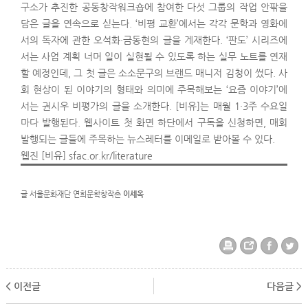
구소가 추진한 공동창작워크숍에 참여한 다섯 그룹의 작업 안팎을
담은 글을 연속으로 싣는다. ‘비평 교환’에서는 각각 문학과 영화에
서의 독자에 관한 오석화·금동현의 글을 게재한다. ‘판도’ 시리즈에
서는 사업 계획 너머 일이 실현될 수 있도록 하는 실무 노트를 연재
할 예정인데, 그 첫 글은 소소문구의 브랜드 매니저 김청이 썼다. 사
회 현상이 된 이야기의 형태와 의미에 주목해보는 ‘요즘 이야기’에
서는 권시우 비평가의 글을 소개한다. [비유]는 매월 1·3주 수요일
마다 발행된다. 웹사이트 첫 화면 하단에서 구독을 신청하면, 매회
발행되는 글들에 주목하는 뉴스레터를 이메일로 받아볼 수 있다.
웹진 [비유] sfac.or.kr/literature
글 서울문화재단 연희문학창작촌
이세옥
< 이전글
다음글 >