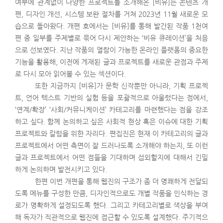
여부에 관계없이 다양한 프로젝트를 소개해온 [비유]는 콘텐츠 개
편, 디자인 개선, 시스템 보완 절차를 거쳐 2023년 11월 새로운 모
습으로 돌아왔다. 개편 호에서는 [비유]를 통해 발간된 작품 1천여
편 중 일부를 주제별로 묶어 다시 제안하는 ‘비유 큐레이션’을 처음
으로 선보였다. 지난 작품의 열람이 가능한 온라인 플랫폼의 중요한
기능을 활용해, 이전에 게재된 글과 프로젝트를 새로운 관점과 주제
로 다시 모아 읽어볼 수 있는 섹션이다.
또한 지금까지 [비유]가 문학 신작뿐만 아니라, 기획 프로젝
트, 언어 텍스트 기반의 실험 등을 포괄적으로 아울렀다는 점에서,
‘연계/확장’ ‘사회/커뮤니케이션’ 카테고리를 마련했다는 점을 강조
하고 싶다. 함께 논의하고 싶은 사회적 현상 혹은 이슈에 대한 기획
프로젝트와 칼럼을 위한 자리다. 편집진은 현재 이 카테고리의 글과
프로젝트에서 어떤 측면이 잘 드러나도록 소개해야 하는지, 또 이런
글과 프로젝트에서 어떤 점들을 기대하며 섭외할지에 대해서 긴밀
하게 논의하며 발전시키고 있다.
한편 이번 개편을 통해 웹진의 구조가 좀 더 명쾌하게 전달되
도록 메뉴를 구성한 만큼, 디자인적으로도 개별 작품을 인식하는 경
로가 명확하게 설정되도록 했다. 그리고 카테고리별로 색상을 부여
해 독자가 직관적으로 웹진에 접근할 수 있도록 설계했다. 주기적으